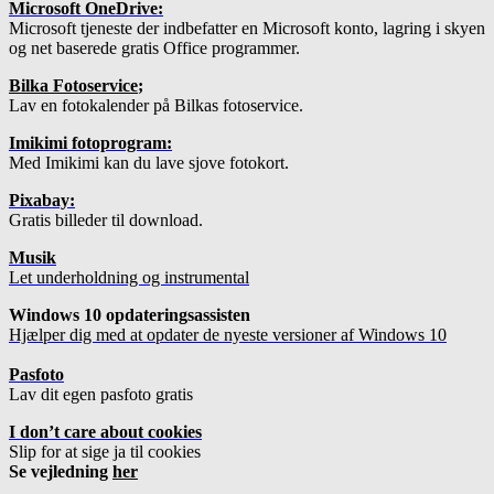
Microsoft OneDrive:
Microsoft tjeneste der indbefatter en Microsoft konto, lagring i skyen
og net baserede gratis Office programmer.
Bilka Fotoservice
;
Lav en fotokalender på Bilkas fotoservice.
Imikimi fotoprogram:
Med Imikimi kan du lave sjove fotokort.
Pixabay:
Gratis billeder til download.
Musik
Let underholdning og instrumental
Windows 10 opdateringsassisten
Hjælper dig med at opdater de nyeste versioner af Windows 10
Pasfoto
Lav dit egen pasfoto gratis
I don’t care about cookies
Slip for at sige ja til cookies
Se vejledning
her